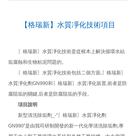
們
【格瑞新】水質凈化技術項目
〖格瑞新〗水質凈化技術是從根本上解決循環水結
垢腐蝕和生物粘泥問題的。
〖格瑞新〗水質凈化技術包括二個方面,〖格瑞新〗
水質凈化劑GN990和〖格瑞新〗水質凈化裝置,前者是防
腐阻垢的關鍵,后者是防腐阻垢的手段。
項目說明
新型清洗除垢劑_-“〖格瑞新〗水質凈化劑
GN990”是由我司研制開發的新一代化學清洗除垢劑,專