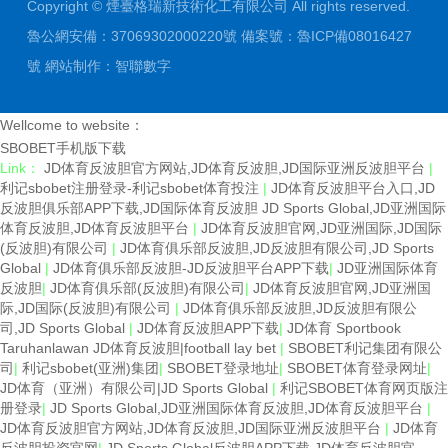
Copyright © 煙臺格瑞新技術化工有限公司 All rights reserved.
魯公網安備：37069302000220號 備案號：魯ICP備08016427
號
網站制作
：
智聯數字
Wellcome to website：
SBOBET手机版下载
Link：
JD体育反波胆官方网站,JD体育反波胆,JD国际亚洲反波胆平台
|
利记sbobet注册登录-利记sbobet体育投注
|
JD体育反波胆平台入口,JD
反波胆俱乐部APP下载,JD国际体育反波胆 JD Sports Global,JD亚洲国际
体育反波胆,JD体育反波胆平台
|
JD体育反波胆官网,JD亚洲国际,JD国际
(反波胆)有限公司
|
JD体育俱乐部反波胆,JD反波胆有限公司,JD Sports
Global
|
JD体育俱乐部反波胆-JD反波胆平台APP下载
|
JD亚洲国际体育
反波胆
|
JD体育俱乐部(反波胆)有限公司
|
JD体育反波胆官网,JD亚洲国
际,JD国际(反波胆)有限公司
|
JD体育俱乐部反波胆,JD反波胆有限公
司,JD Sports Global
|
JD体育反波胆APP下载
|
JD体育 Sportbook
Taruhanlawan JD体育反波胆|football lay bet
|
SBOBET利记集团有限公
司
|
利记sbobet(亚洲)集团
|
SBOBET登录地址
|
SBOBET体育登录网址
|
JD体育（亚洲）有限公司|JD Sports Global
|
利记SBOBET体育网页版注
册登录
|
JD Sports Global,JD亚洲国际体育反波胆,JD体育反波胆平台
|
JD体育反波胆官方网站,JD体育反波胆,JD国际亚洲反波胆平台
|
JD体育