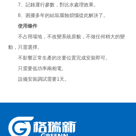
7、記錄運行參數，對比水處理效果。
8、困擾多年的結垢腐蝕煩惱從此解決了。
使用條件
不占用場地，不改變系統原貌，不做任何稍大的變
動，只需選擇。
不影響正常生產的次要位置完成安裝即可。
只需要低功率兩相電。
設備安裝調試需要1天。