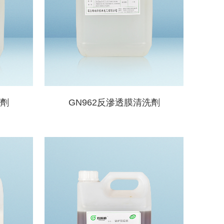
洗劑
GN962反滲透膜清洗劑