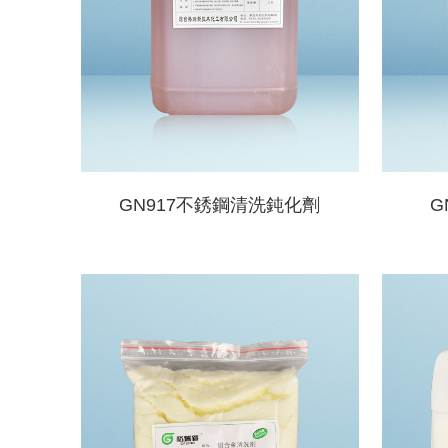
GN917不銹鋼清洗鈍化劑
G