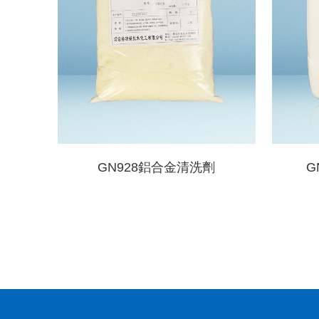
GN928鋁合金清洗劑
G