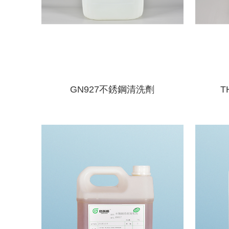
GN927不銹鋼清洗劑
T