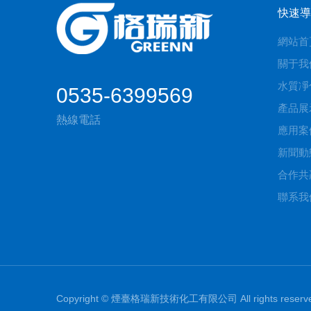
快速導
網站首
關于我
水質凈
0535-6399569
產品展
熱線電話
應用案
新聞動
合作共
聯系我
Copyright © 煙臺格瑞新技術化工有限公司 All rights res