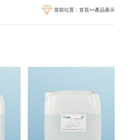
當前位置：
首頁
>>
產品展示